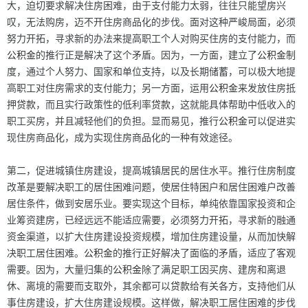
大，迫切要求解决住房困难，由于支付能力太弱，往往只能望房兴
叹，无法购房，迈不开住房商品化的步伐。面对这种严峻局面，必须
努力开拓，寻求新的办法来提高职工个人对购买住房的支付能力，而
公积金
的推行正是解决了这个矛盾。因为，一方面，建立了
公积金
制
度，通过个人努力、国家和单位支持，以及长期储蓄，可以极大地提
高职工对住房需求的支付能力；另一方面，运用
公积金
来发放住房抵
押
贷款
，而且实行政策性的低利率
贷款
，这就能具体帮助中低收入的
职工买房，并且减轻他们的负担。显而易见，推行
公积金
可以促进实
现住房商品化，成为实现住房商品化的一种有效途径。
第二，促进城镇住房建设，提高城镇居民的居住水平。推行住房制度
改革是要解决职工的居住困难问题，使居住特困户和居住困难户改善
居住条件，做到安居乐业。要实现这个目标，单纯依靠国家投资和企
业筹资建房，已经远远不能适应需要，必须努力开拓，寻求新的融通
资金渠道，以扩大住房建设投资规模，增加住房建设量，从而加快解
决职工居住困难。
公积金
的推行正好解决了面临的矛盾，适应了客观
需要。因为，大量归集的
公积金
除了满足职工因买房、建房和离退
休、离境的需要而支取外，其余都可以
贷款
给有关各方，支持他们从
事住房建设，扩大住房建设规模。这样做，解决职工居住困难的步伐