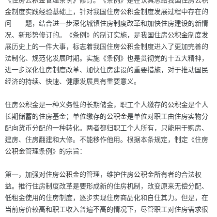
《住房
公积金
管理条例》修订。《条例》是在认真总结我国住房
公积
金
制度实践经验基础上，针对我国住房
公积金
制度发展过程中存在的
问 题，结合进一步深化城镇住房制度改革和加快住房建设的新情
况、新形势修订的。《条例》的制订实施，是我国住房
公积金
制度发
展历史上的一件大事，标志着我国住房
公积金
制度进入了更加完善的
法制化、规范化发展时期。实施《条例》也是贯彻党的十五大精神，
进一步深化住房制度改革、加快住房建设的重要措施，对于推动国民
经济的持续、快速、健康发展具有重要意义。
住房
公积金
是一种义务性的长期储金，职工个人缴存的
公积金
是个人
长期储蓄的住房基金；单位缴存的
公积金
是单位对职工由住房实物分
配向货币分配的一种转化。两者都归职工个人所有，只能用于购房、
建房、住房翻建和大修。不能移作他用。根据本条规定，制定《住房
公积金
管理条例》的宗旨：
第一，加强对住房
公积金
的管理，维护住房
公积金
所有者的合法权
益。推行住房制度改革是要形成新的住房机制，改变原来无偿分配、
低租金使用的住房制度，逐步实现住房商品化和自住其力。但是，在
当前房价较高和职工收入普遍不高的情况下，尽管职工对住房需求很