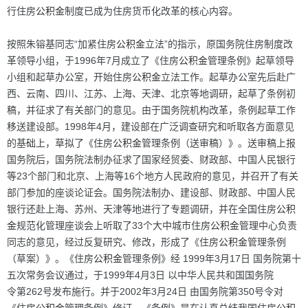
行住房
公积金
制度已成为住房货币化改革的核心内容。
按照朱镕基同志“加紧住房
公积金
立法”的指示，原国务院住房制度改
革领导小组，于1996年7月成立了《住房
公积金
管理条例》起草领导
小组和起草办公室，开始住房
公积金
立法工作。起草办公室先后赴广
西、云南、四川、江苏、上海、天津、北京等地调研，起草了条例初
稿，并征求了有关部门的意见。由于国务院机构改革，条例起草工作
移送建设部。1998年4月，建设部在广泛调查研究和听取各方面意见
的基础上，草拟了《住房
公积金
管理条例（送审稿）》。送审稿上报
国务院后，国务院法制办征求了国家经贸委、财政部、中国人民银行
等23个部门和北京、上海等16个地方人民政府的意见，并召开了有关
部门参加的座谈论证会。国务院法制办、建设部、财政部、中国人民
银行还赴上海、苏州、天津等地进行了专题调研，并在全国住房
公积
金
规范化管理座谈会上听取了33个大中城市住房
公积金
管理中心负责
同志的意见，经过反复研究、修改，形成了《住房
公积金
管理条例
（草案）》。《住房
公积金
管理条例》经 1999年3月17日 国务院第十
五次常务会议通过，于1999年4月3日 以中华人民共和国国务院
令第262号发布施行。并于2002年3月24日 由国务院第350号令对