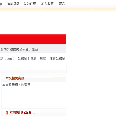
gs
|
RSS订阅
|
设为首页
-
加入收藏
-
留言
现公司少缴住房公积金，能追
青海省各城市实现住房公积金
积金新政落地
现公司少缴住房公积金，能追
青海省各城市实现住房公积金
门tags：
公积金
|
住房
|
贷款
|
住房公积金
积金新政落地
本文相关资讯
本文暂无相关的资讯！
本周热门行业资讯