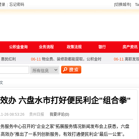
登录
|
忘记密码
[切换城市]
Ta
 惠民红利
06-11
物业费、装修款都能提取，公积金时
06-11
离职发
理条例（修
05-27
酒泉公积金筑牢审核'三道防线',谱
05-25
西安与
公积金查询
业务流程
政策法规
银行
房产资讯
政策
04-27
“一次办、快乐享”！苏州苏锦街道
04-27
温州公
 惠民红利
06-11
物业费、装修款都能提取，公积金时
06-11
离职发
理条例（修
05-27
酒泉公积金筑牢审核'三道防线',谱
05-25
西安与
热
政策
04-27
“一次办、快乐享”！苏州苏锦街道
04-27
温州公
正文
效办 六盘水市打好便民利企"组合拳"
11-26 08:53:26
贵州日报
我要评论(
0
)
政务服务中心召开的“企业之家”拓展服务情况新闻发布会上获悉，六盘
、高效办”推出了一系列创新服务，有效打通便民利企“最后一公里”。