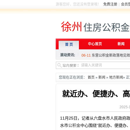
游客您好，您还没有登录哦！
免费注册
|
会员
徐州
住房公积金
06-11
东营公积金新政落地见效
06-06
住建部就《住房公积金管
中心首页
新闻
首 页
04-27
多地优化调整住房公积金
滚动资讯:
06-11
东营公积金新政落地见效
06-06
住建部就《住房公积金管
04-27
多地优化调整住房公积金
您现在正在浏览：
首页
»
新闻
»
地方新闻
» 
就近办、便捷办、高
2025-
11月25日，记者从六盘水市人民政府
水市
公积金
中心围绕“就近办、便捷办