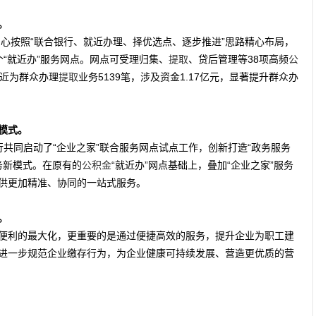
。
中心按照“联合银行、就近办理、择优选点、逐步推进”思路精心布局，
“就近办”服务网点。网点可受理归集、
提取
、贷后管理等38项高频
公
就近为群众办理
提取
业务5139笔，涉及资金1.17亿元，显著提升群众办
模式。
共同启动了“企业之家”联合服务网点试点工作，创新打造“政务服务
务新模式。在原有的
公积金
“就近办”网点基础上，叠加“企业之家”服务
供更加精准、协同的一站式服务。
。
便利的最大化，更重要的是通过便捷高效的服务，提升企业为职工建
进一步规范企业缴存行为，为企业健康可持续发展、营造更优质的营