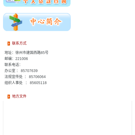
“跨省通办”少跑腿 “高频事项”一网通——徐州中心实现高频
服务事项“跨省通办”侧记
淮海经济区内10城住房公积金信息实现共享
联系方式
徐州市进一步简化公积金贷款手续
地址：
徐州市建国西路85号
邮编：
221006
联系电话：
办公室 ： 85707639
法规宣传处 ： 85706064
组织人事处 ： 85605118
地方文件
归集管理处： 85706094
提取管理处 ： 85706044
贷款管理处 ： 85706046
计划财务处（资产保全处）： 85706045