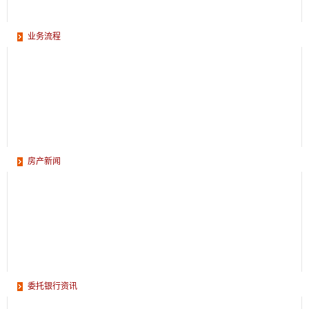
信息网络管理处 ： 85705945
稽核监管处 ： 85697210
业务流程
中心营业部 ：85706063
翟山管理部 ： 83863529
铜山管理部 ： 82320020
丰县管理部 ： 89248700
沛县管理部 ： 86385900
新沂管理部 ： 88995956
房产新闻
邳州管理部 ： 80160756
睢宁管理部 ： 88347980
贾汪管理部 ： 87717642
委托银行资讯