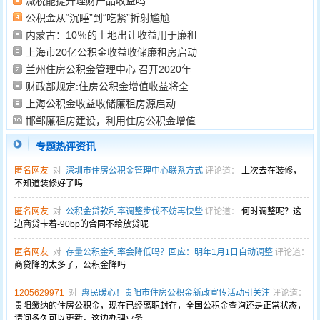
减税能提升理财产品收益吗
公积金从“沉睡”到“吃紧”折射尴尬
内蒙古：10％的土地出让收益用于廉租
上海市20亿公积金收益收储廉租房启动
兰州住房公积金管理中心 召开2020年
财政部规定:住房公积金增值收益将全
上海公积金收益收储廉租房源启动
邯郸廉租房建设，利用住房公积金增值
专题热评资讯
匿名网友
对
深圳市住房公积金管理中心联系方式
评论道：
上次去在装修，
不知道装修好了吗
匿名网友
对
公积金贷款利率调整步伐不妨再快些
评论道：
何时调整呢？这
边商贷卡着-90bp的合同不给放贷呢
匿名网友
对
存量公积金利率会降低吗？回应：明年1月1日自动调整
评论道：
商贷降的太多了，公积金降吗
1205629971
对
惠民暖心！贵阳市住房公积金新政宣传活动引关注
评论道：
贵阳缴纳的住房公积金，现在已经离职封存，全国公积金查询还是正常状态，
请问多久可以更新，这边办理业务...