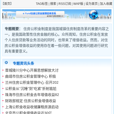
【
首页
】
TAG标签
|
搜索
|
RSS订阅
|
WAP版
|
设为首页
|
加入收藏
专题概要：
住房公积金制度是我国城镇住房制度改革的重要内容之
一，是我国政策性住房金融的核心。众所周知，住房公积金在发放
个人住房贷款等业务活动的同时，也带来了增值收益。然而，对住
房公积金增值收益的使用存在着一些问题，对其使用问题进行研究
具有重要意义。
专题资讯头条
晋城陵川分中心开展思想解放大讨
1
2
论学习研...
曲靖市住房公积金管理中心 积极
做好疫情...
兰州住房公积金管理中心 召开202
0年度党...
公积金从“沉睡”到“吃紧”折射尴尬
利益...
珠海市住房公积金去年增值收益82
83万元
财政部规定:住房公积金增值收益
将全用于廉租
上海公积金收益收储廉租房源启动
北京市公积金增值收益近30亿