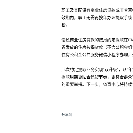
职工及其配偶有商业住房
贷款
或非省直
效期内，职工无需再按年办理
提取
手续
松。
偿还商业住房
贷款
的按月约定
提取
在中
省发放的住房按揭
贷款
（不含
公积金
组
住房
公积金
公共服务微信小程序办理，
此次约定
提取
业务实现“双升级”，从“
提取
周期更贴合还贷节奏，更符合群众
的重要举措。下一步，省直中心将持续
分享到：