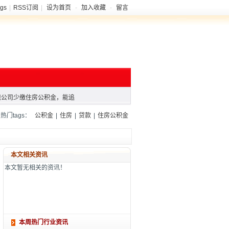
gs
|
RSS订阅
|
设为首页
-
加入收藏
-
留言
现公司少缴住房公积金，能追
青海省各城市实现住房公积金
积金新政落地
现公司少缴住房公积金，能追
青海省各城市实现住房公积金
门tags：
公积金
|
住房
|
贷款
|
住房公积金
积金新政落地
本文相关资讯
本文暂无相关的资讯！
本周热门行业资讯