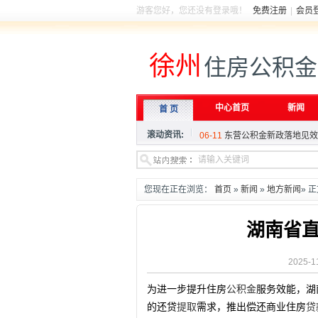
游客您好，您还没有登录哦！
免费注册
|
会员
徐州
住房公积金
06-11
东营公积金新政落地见效
06-06
住建部就《住房公积金管
中心首页
新闻
首 页
04-27
多地优化调整住房公积金
滚动资讯:
06-11
东营公积金新政落地见效
06-06
住建部就《住房公积金管
04-27
多地优化调整住房公积金
您现在正在浏览：
首页
»
新闻
»
地方新闻
» 
湖南省直
2025-1
为进一步提升住房
公积金
服务效能，湖
的还贷
提取
需求，推出偿还商业住房
贷