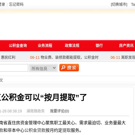
登录
|
忘记密码
[切换城市]
Ta
 惠民红利
06-11
物业费、装修款都能提取，公积金时
06-11
离职发
理条例（修
05-27
酒泉公积金筑牢审核'三道防线',谱
05-25
西安与
公积金查询
业务流程
政策法规
银行
房产资讯
政策
04-27
“一次办、快乐享”！苏州苏锦街道
04-27
温州公
 惠民红利
06-11
物业费、装修款都能提取，公积金时
06-11
离职发
理条例（修
05-27
酒泉公积金筑牢审核'三道防线',谱
05-25
西安与
热
政策
04-27
“一次办、快乐享”！苏州苏锦街道
04-27
温州公
正文
公积金可以“按月提取”了
1-26 08:38:19
湖南微政务
我要评论(
0
)
南省直住房资金管理中心聚焦职工最关心、需求最迫切、业务量最大
款
和非本中心
公积金
贷款
按月约定
提取
服务。