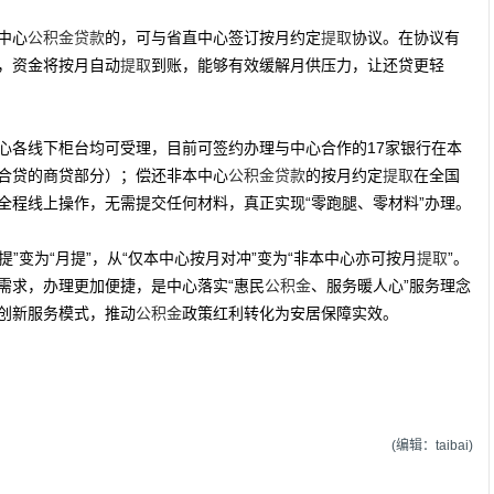
中心
公积金
贷款
的，可与省直中心签订按月约定
提取
协议。在协议有
，资金将按月自动
提取
到账，能够有效缓解月供压力，让还贷更轻
心各线下柜台均可受理，目前可签约办理与中心合作的17家银行在本
合贷的商贷部分）；偿还非本中心
公积金
贷款
的按月约定
提取
在全国
全程线上操作，无需提交任何材料，真正实现“零跑腿、零材料”办理。
年提”变为“月提”，从“仅本中心按月对冲”变为“非本中心亦可按月
提取
”。
需求，办理更加便捷，是中心落实“惠民
公积金
、服务暖人心”服务理念
创新服务模式，推动
公积金
政策红利转化为安居保障实效。
(编辑：taibai)