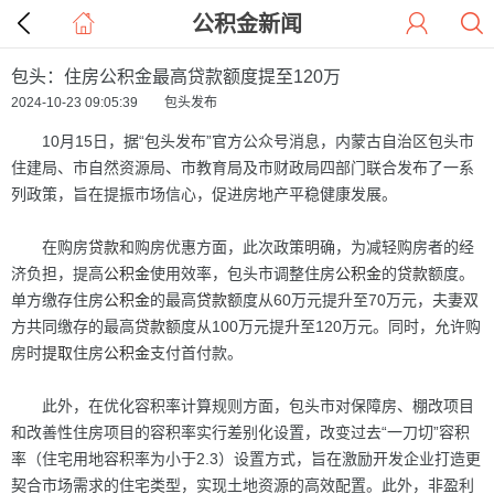
公积金新闻
包头：住房公积金最高贷款额度提至120万
2024-10-23 09:05:39 包头发布
10月15日，据“包头发布”官方公众号消息，内蒙古自治区包头市
住建局、市自然资源局、市教育局及市财政局四部门联合发布了一系
列政策，旨在提振市场信心，促进房地产平稳健康发展。
在购房
贷款
和购房优惠方面，此次政策明确，为减轻购房者的经
济负担，提高
公积金
使用效率，包头市调整住房
公积金
的
贷款
额度。
单方缴存住房
公积金
的最高
贷款
额度从60万元提升至70万元，夫妻双
方共同缴存的最高
贷款
额度从100万元提升至120万元。同时，允许购
房时
提取
住房
公积金
支付首付款。
此外，在优化容积率计算规则方面，包头市对保障房、棚改项目
和改善性住房项目的容积率实行差别化设置，改变过去“一刀切”容积
率（住宅用地容积率为小于2.3）设置方式，旨在激励开发企业打造更
契合市场需求的住宅类型，实现土地资源的高效配置。此外，非盈利