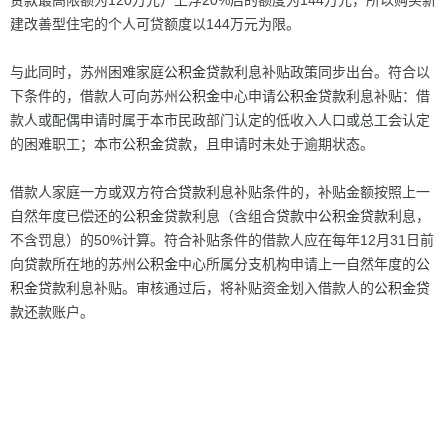
贷款
最高限额为120万元）上浮20%后的额度为144万元，所以购买新
建改善型住宅的个人可贷额度以144万元为限。
与此同时，苏州困难家庭
公积金
贷款
利息补贴政策同步出台。符合以
下条件的，借款人可向苏州
公积金
中心申请
公积金
贷款
利息补贴：借
款人或配偶申请时属于本市民政部门认定的低收入人口或总工会认定
的困难职工；本市
公积金
贷款
，且申请时未处于逾期状态。
借款人家庭一方或双方符合
贷款
利息补贴条件的，补贴金额按照上一
自然年度已偿还的
公积金
贷款
利息（含组合
贷款
中
公积金
贷款
利息，
不含罚息）的50%计算。符合补贴条件的借款人应在每年12月31日前
向
贷款
所在地的苏州
公积金
中心所属分支机构申请上一自然年度的
公
积金
贷款
利息补贴。审核通过后，将补贴资金划入借款人的
公积金
贷
款
还款账户。