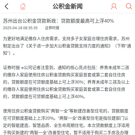
公积金新闻
苏州出台公积金贷款新政：贷款额度最高可上浮40%
2025-04-18 08:35:35 证券时报
为更好地满足缴存人住房需求，支持多子女家庭合理住房需求，苏州
制定出台了《关于进一步加大
公积金
贷款
支持力度的通知》（下称“通
知”）。
证券时报·e公司记者注意到，通知的核心亮点包括：养育未成年二孩
的缴存人家庭使用住房
公积金
贷款
购买家庭首套或第二套自住住房
的，
贷款
额度在可贷额度基础上可上浮30%；养育未成年三孩及以上
的缴存人家庭使用住房
公积金
贷款
购买家庭首套或第二套自住住房
的，
贷款
额度在可贷额度基础上可上浮40%。
使用住房
公积金
贷款
购买“两智一全”等新建改善型住宅的，
贷款
额度
在可贷额度基础上上浮20%。“两智一全”改善型住宅是指住建部门认
定的智能建造、智慧品质、全生命周期住宅。本次
贷款
额度上浮适用
于购买新建的“两智一全”改善型住宅，暂不适用于购买二手房及办理