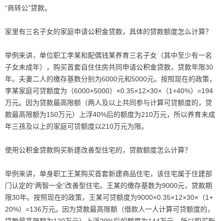
“商转公”
贷款
。
家里有三名子女的家庭申请
公积金
贷款
，具体的
贷款
额度怎么计算？
举例来讲，单位职工李某和配偶钱某养育三名子女（其中至少有一名
子女未成年），购买首套自住住房共同申请
公积金
贷款
，
贷款
年限30
年。夫妻二人的缴存基数分别为6000元和5000元。按照现在的政策，
李某家庭可贷额度为（6000+5000）×0.35×12×30×（1+40%）=194
万元。因为
贷款
最高限额（两人及以上共同参与计算可贷额度的，
贷
款
最高限额为150万元）上浮40%后的额度为210万元，所以养育未成
年三孩及以上的家庭可贷额度以210万元为限。
使用
公积金
贷款
购买新建改善型住宅的，
贷款
额度怎么计算？
举例来讲，单身职工王某购买首套新建商品住宅，该住宅属于住建部
门认定的“两智一全”改善型住宅。王某的缴存基数为9000元，
贷款
期
限30年。按照现在的政策，王某可贷额度为9000×0.35×12×30×（1+
20%）=136万元。因为
贷款
最高限额（借款人一人计算可贷额度的，