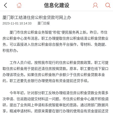
信息化建设
厦门职工结清住房公积金贷款可网上办
2023-11-01 10:14:33 厦门日报
厦门市住房
公积金
业务智能“秒批”便民服务再上新。昨日，市住
房
公积金
中心发布消息，职工办理
提取
住房
公积金
结清
公积金
贷款
业
务，可以直接进入住房
公积金
综合服务平台操作，零材料、免跑腿、
秒批秒办。
工作人员介绍，按照我市现行的住房
公积金
贷款
政策，职工可
提
取
住房
公积金
用于提前还清住房按揭
贷款
。原本，职工要在线下窗口
办理该项业务。如果住房
公积金
账户余额少于住房
公积金
贷款
本金
的，职工还要先去银行办理使用自有资金提前还贷手续。
今年年初，针对部分职工反映办理结清住房
公积金
贷款
业务需多
次申请、往返跑动提交材料这一问题，市住房
公积金
中心展开积极调
研，提出了业务网上申请和系统智能审批的思路，通过跨部门数据共
享，精减申请材料，把原来需要在银行办理的使用自有资金提前还贷