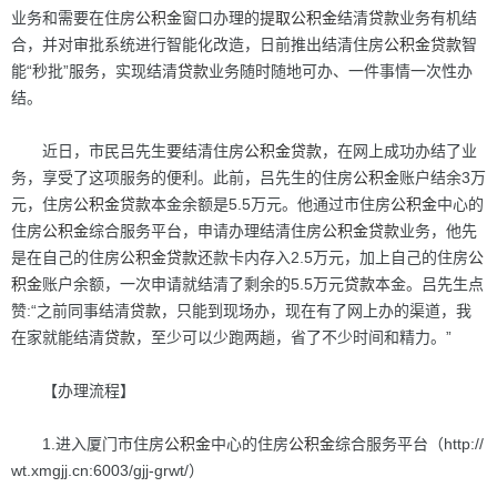
业务和需要在住房
公积金
窗口办理的
提取
公积金
结清
贷款
业务有机结
合，并对审批系统进行智能化改造，日前推出结清住房
公积金
贷款
智
能“秒批”服务，实现结清
贷款
业务随时随地可办、一件事情一次性办
结。
近日，市民吕先生要结清住房
公积金
贷款
，在网上成功办结了业
务，享受了这项服务的便利。此前，吕先生的住房
公积金
账户结余3万
元，住房
公积金
贷款
本金余额是5.5万元。他通过市住房
公积金
中心的
住房
公积金
综合服务平台，申请办理结清住房
公积金
贷款
业务，他先
是在自己的住房
公积金
贷款
还款卡内存入2.5万元，加上自己的住房
公
积金
账户余额，一次申请就结清了剩余的5.5万元
贷款
本金。吕先生点
赞:“之前同事结清
贷款
，只能到现场办，现在有了网上办的渠道，我
在家就能结清
贷款
，至少可以少跑两趟，省了不少时间和精力。”
【办理流程】
1.进入厦门市住房
公积金
中心的住房
公积金
综合服务平台（http://
wt.xmgjj.cn:6003/gjj-grwt/）