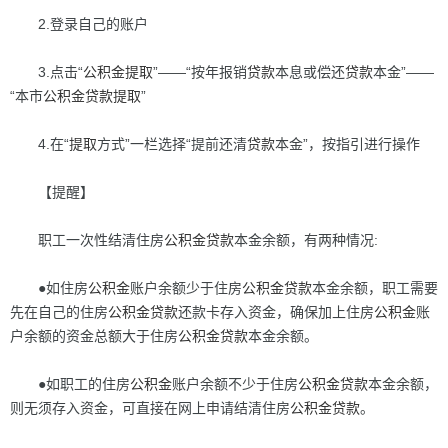
2.登录自己的账户
3.点击“
公积金
提取
”——“按年报销
贷款
本息或偿还
贷款
本金”——
“本市
公积金
贷款
提取
”
4.在“
提取
方式”一栏选择“提前还清
贷款
本金”，按指引进行操作
【提醒】
职工一次性结清住房
公积金
贷款
本金余额，有两种情况:
●如住房
公积金
账户余额少于住房
公积金
贷款
本金余额，职工需要
先在自己的住房
公积金
贷款
还款卡存入资金，确保加上住房
公积金
账
户余额的资金总额大于住房
公积金
贷款
本金余额。
●如职工的住房
公积金
账户余额不少于住房
公积金
贷款
本金余额，
则无须存入资金，可直接在网上申请结清住房
公积金
贷款
。