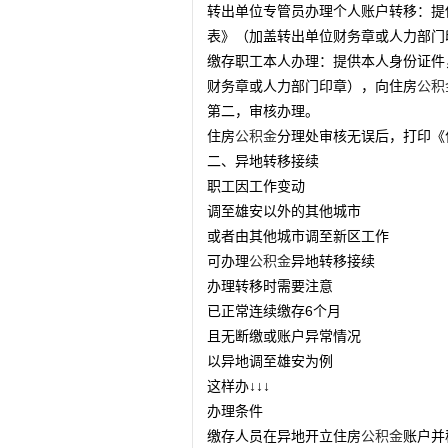
转出单位专管员办理个人账户转移：提
表》（加盖转出单位财务章或人力部门
缴存职工本人办理：提供本人身份证件
财务章或人力部门印章），向住房
公积
第二，审核办理。
住房
公积金
分理处审核无误后，打印《
二、异地转移接续
职工因工作变动
调至雄安以外的其他城市
或者由其他城市调至新区工作
可办理
公积金
异地转移接续
办理转移时需要注意
已正常连续缴存6个月
且无断缴或账户异常情况
以异地调至雄安为例
这样办↓↓↓
办理条件
缴存人员在异地开立住房
公积金
账户并