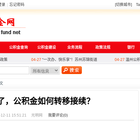
登录
|
忘记密码
[切换城市]
Ta
 惠民红利
06-11
物业费、装修款都能提取，公积金时
06-11
离职发
公积金查询
公积金建设
业务流程
政策法规
银行
理条例（修
05-27
酒泉公积金筑牢审核'三道防线',谱
05-25
西安与
政策
04-27
“一次办、快乐享”！苏州苏锦街道
04-27
温州公
 惠民红利
06-11
物业费、装修款都能提取，公积金时
06-11
离职发
热
理条例（修
05-27
酒泉公积金筑牢审核'三道防线',谱
05-25
西安与
政策
04-27
“一次办、快乐享”！苏州苏锦街道
04-27
温州公
正文
了，公积金如何转移接续？
-12-11 15:51:21
光明网
我要评论(
0
)