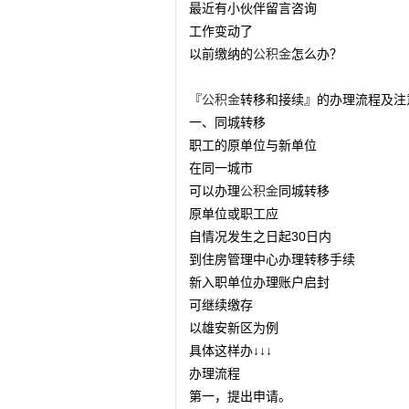
最近有小伙伴留言咨询
工作变动了
以前缴纳的
公积金
怎么办？
『
公积金
转移和接续』的办理流程及注
一、同城转移
职工的原单位与新单位
在同一城市
可以办理
公积金
同城转移
原单位或职工应
自情况发生之日起30日内
到住房管理中心办理转移手续
新入职单位办理账户启封
可继续缴存
以雄安新区为例
具体这样办↓↓↓
办理流程
第一，提出申请。