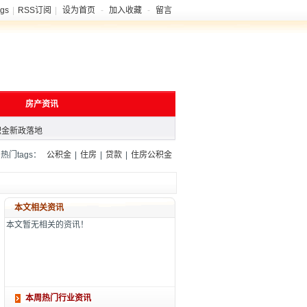
gs
|
RSS订阅
|
设为首页
-
加入收藏
-
留言
现公司少缴住房公积金，能追
房产资讯
青海省各城市实现住房公积金
积金新政落地
现公司少缴住房公积金，能追
门tags：
公积金
|
住房
|
贷款
|
住房公积金
青海省各城市实现住房公积金
积金新政落地
本文相关资讯
本文暂无相关的资讯！
本周热门行业资讯