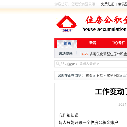
游客您好，您还没有登录哦！
免费注册
|
会员
06-11
东营公积金新政落地见效
新闻
中心专栏
首 页
06-06
住建部就《住房公积金管
滚动资讯:
04-27
多地优化调整住房公积金
06-11
东营公积金新政落地见效
06-06
住建部就《住房公积金管
04-27
多地优化调整住房公积金
您现在正在浏览：
首页
»
专栏
»
常见问题
» 
工作变动
2024
我们都知道
每人只能开设一个住房
公积金
账户